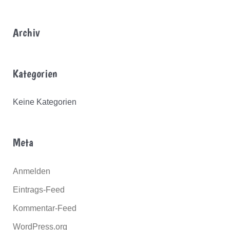
e
n
Archiv
n
a
Kategorien
c
h
Keine Kategorien
:
Meta
Anmelden
Eintrags-Feed
Kommentar-Feed
WordPress.org